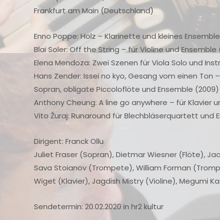
Frankfurt am Main (Deutschland)
Enno Poppe: Holz – Klarinette und kleines Ensembl
Blai Soler: Off the String – für Violine und Ensemble 
Elena Mendoza: Zwei Szenen für Viola Solo und In
Hans Zender: Issei no kyo, Gesang vom einen Ton –
Sopran, obligate Piccoloflöte und Ensemble (2009)
Anthony Cheung: A line go anywhere – für Klavier 
Vito Žuraj: Runaround für Blechbläserquartett und 
Dirigent: Franck Ollu
Juliet Fraser (Sopran), Dietmar Wiesner (Flöte), Jaa
Sava Stoianov (Trompete), William Forman (Trompe
Wiget (Klavier), Jagdish Mistry (Violine), Megumi K
Sendetermin: 20.02.2020 in hr2 kultur