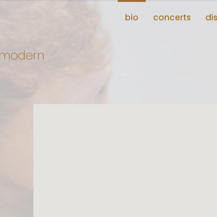
bio
concerts
di
e modern