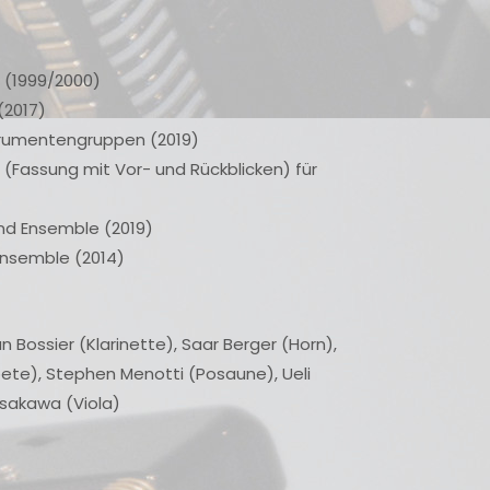
e (1999/2000)
(2017)
strumentengruppen (2019)
 (Fassung mit Vor- und Rückblicken) für
und Ensemble (2019)
Ensemble (2014)
n Bossier (Klarinette), Saar Berger (Horn),
te), Stephen Menotti (Posaune), Ueli
asakawa (Viola)