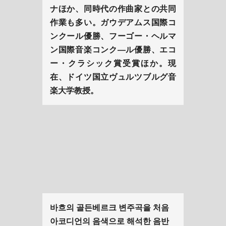
ナほか、同時代の作曲家との共同
作業も多い。ガウデアムス国際コ
ンクール優勝、フーゴー・ヘルマ
ン国際音楽コンク―ル優勝、エコ
ー・クラシック賞受賞ほか。現
在、ドイツ国立ヴュルツブルグ音
楽大学教授。
바흐의 골든베르크 변주곡을 처음
아코디언의 음색으로 해석한 음반