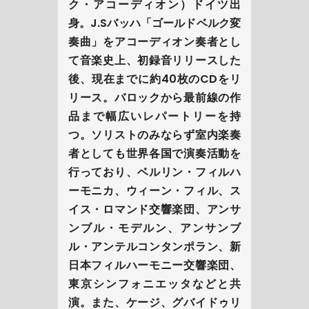
ク・アコーディオン）
ドイツ出
身。J.Sバッハ「ゴールドベルク変
奏曲」をアコーディオン奏者とし
て音楽史上、初録音リリースした
後、現在までに約40枚のCDをリ
リース。バロックから最前線の作
品まで幅広いレパートリーを持
つ。ソリストのみならず室内楽奏
者としても世界各国で演奏活動を
行っており、ベルリン・フィルハ
ーモニカ、ウィーン・フィル、ス
イス・ロマンド交響楽団、アンサ
ンブル・モデルン、アンサンブ
ル・アンテルコンタンポラン、新
日本フィルハーモニー交響楽団、
東京シンフォニエッタなどと共
演。また、ケージ、グバイドゥリ