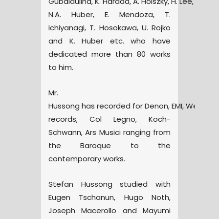
Gubaidulina, K. Harada, A. Hölszky, H. Lee, D. Eagl
N.A. Huber, E. Mendoza, T.
Ichiyanagi, T. Hosokawa, U. Rojko
and K. Huber etc. who have
dedicated more than 80 works
to him.
Mr.
Hussong has recorded for Denon, EMI, Wergo, 
records, Col Legno, Koch-
Schwann, Ars Musici ranging from
the Baroque to the
contemporary works.
Stefan Hussong studied with
Eugen Tschanun, Hugo Noth,
Joseph Macerollo and Mayumi