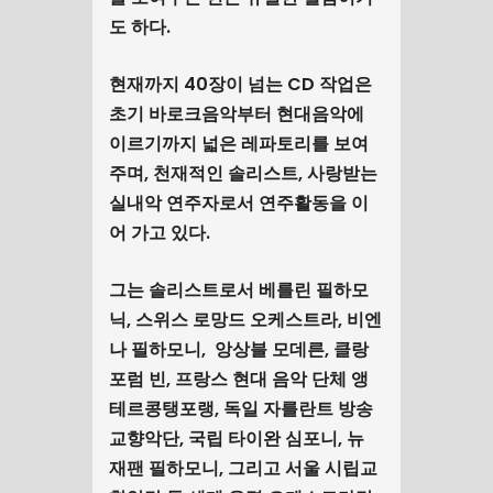
도 하다.
현재까지 40장이 넘는 CD 작업은
초기 바로크음악부터 현대음악에
이르기까지 넓은 레파토리를 보여
주며, 천재적인 솔리스트, 사랑받는
실내악 연주자로서 연주활동을 이
어 가고 있다.
그는 솔리스트로서 베를린 필하모
닉, 스위스 로망드 오케스트라, 비엔
나 필하모니, 앙상블 모데른, 클랑
포럼 빈, 프랑스 현대 음악 단체 앵
테르콩탱포랭, 독일 자를란트 방송
교향악단, 국립 타이완 심포니, 뉴
재팬 필하모니, 그리고 서울 시립교