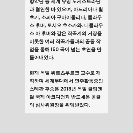
향악단 등 세계 유명 오케스트라단
과 협연한 바 있으며, 아드리아나 횔
츠키, 소피아 구바이둘리나, 클라우
스 후버, 토시오 호소카와, 니콜라우
스 아 후버와 같은 작곡계의 거장을
비롯한 여러 작곡가들과의 공동 작
업을 통해 150 곡이 넘는 초연을 만
들어내었다.
현재 독일 뷔르츠부르크 교수로 재
직하며 세계무대에서 연주활동중인
스테판 후송은 2018년 독일 클링엔
탈 국제 아코디언과 반도네온 콩클
의 심사위원장을 위임받았다.